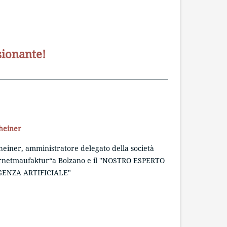
sionante!
heiner
In
einer, amministratore delegato della società
Ma
rnetmaufaktur“a Bolzano e il "NOSTRO ESPERTO
ar
GENZA ARTIFICIALE"
az