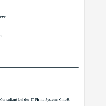
ären
n.
Ar
-Consultant bei der IT-Firma Systems GmbH.
Ar
„t