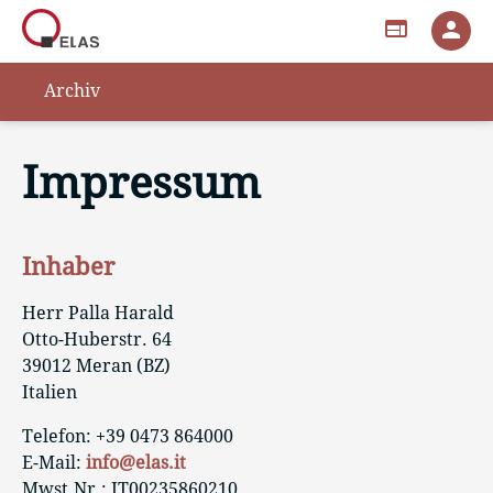
web
person
Archiv
Impressum
Inhaber
Herr Palla Harald
Otto-Huberstr. 64
39012 Meran (BZ)
Italien
Telefon: +39 0473 864000
E-Mail:
info@elas.it
Mwst.Nr.: IT00235860210