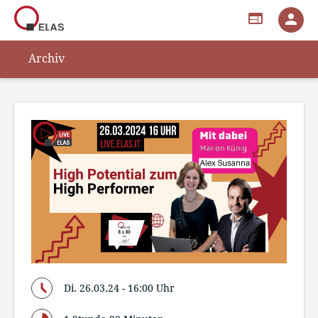
web
person
Archiv
Di. 26.03.24 - 16:00 Uhr