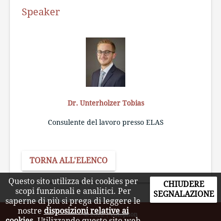
Speaker
Dr. Unterholzer Tobias
Consulente del lavoro presso ELAS
TORNA ALL'ELENCO
Questo sito utilizza dei cookies per
CHIUDERE
scopi funzionali e analitici. Per
SEGNALAZIONE
saperne di più si prega di leggere le
nostre
disposizioni relative ai
© 2022
|
Colophon
cookies
. Utilizzando questo sito web