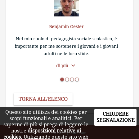
Benjamin Oester
Nel mio ruolo di pedagogista sociale scolastico, è
Ar
importante per me sostenere i giovani e i giovani
adulti nelle loro sfide.
expand_more
di più
TORNA ALL'ELENCO
Questo sito utilizza dei cookies per
CHIUDERE
scopi funzionali e analitici. Per
SEGNALAZIONE
saperne di più si prega di leggere le
nostre
disposizioni relative ai
© 2022
|
Colophon
cookies
. Utilizzando questo sito web