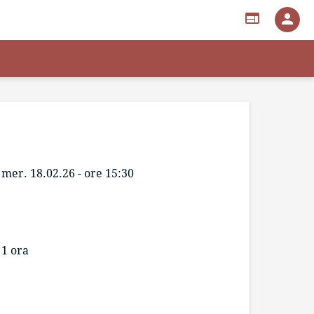
web
person
mer. 18.02.26 - ore 15:30
1 ora