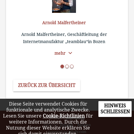
Arnold Malfertheiner
Arnold Malfertheiner, Geschäftleitung der
Be
Internetmanufaktur „teamblau“in Bozen
E
expand_more
mehr
ZURÜCK ZUR ÜBERSICHT
Diese Seite verwendet Cookies für
HINWEIS
funktionale und analytische Zwecke.
SCHLIESSEN
Lesen Sie unsere
Cookie-Richtlinien
für
© 2022
|
Impressum
weitere Informationen. Durch die
Sprache:
Deutsch
|
Italiano
Nutzung dieser Website erklären Sie
powered by
piloly.com
sich damit einverstanden.